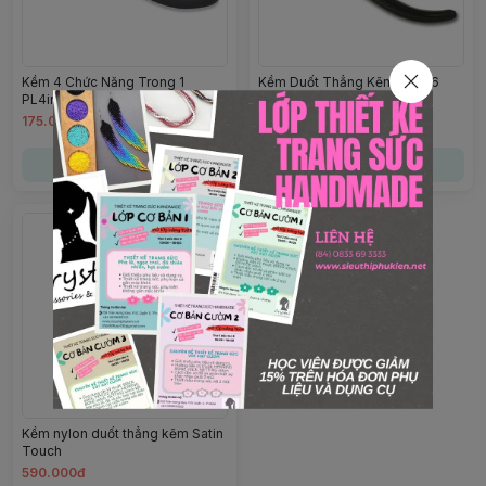
Kềm 4 Chức Năng Trong 1
Kềm Duốt Thẳng Kẽm PL566
PL4in1
175.000đ
525.000đ
Chọn mua
Chọn mua
Kềm nylon duốt thẳng kẽm Satin
Touch
590.000đ