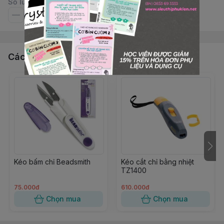
Số lượng
Các sản phẩm, dịch vụ khác
Kéo bấm chỉ Beadsmith
Kéo cắt chỉ bằng nhiệt
TZ1400
75.000đ
610.000đ
Chọn mua
Chọn mua