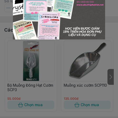
Số lượng
Các sản phẩm, dịch vụ khác
Bộ Muỗng Đông Hạt Cườm
Muỗng xúc cườm SCP110
SCP3
55.000đ
135.000đ
Chọn mua
Chọn mua