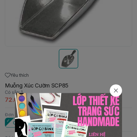
Yêu thích
Muỗng Xúc Cườm SCP85
Có sẵn
:
1
72.000đ
Đơn vị
:
Cái