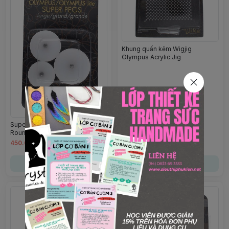
Khung quấn kẽm Wigjig
Olympus Acrylic Jig
Super Peg Large-Olympus-
Round
450.000đ
1.250.000đ
Chọn mua
Chọn mua