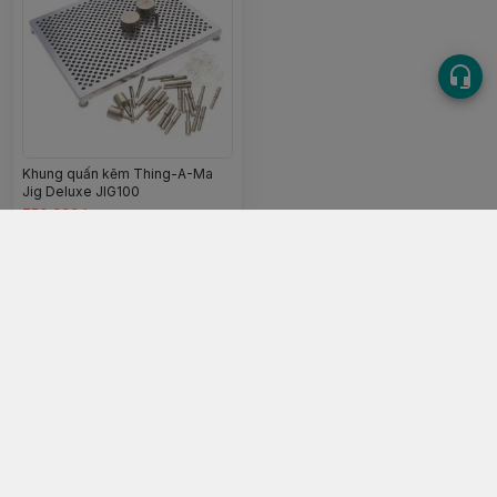
Khung quấn kẽm Thing-A-Ma
Jig Deluxe JIG100
750.000đ
Chọn mua
083 369 3333
Địa chỉ
:
159 Trần Hưng Đạo B, Phường 10, Hồ Chí Minh - Quận 5
https://www.facebook.com/sieuthiphukien.net