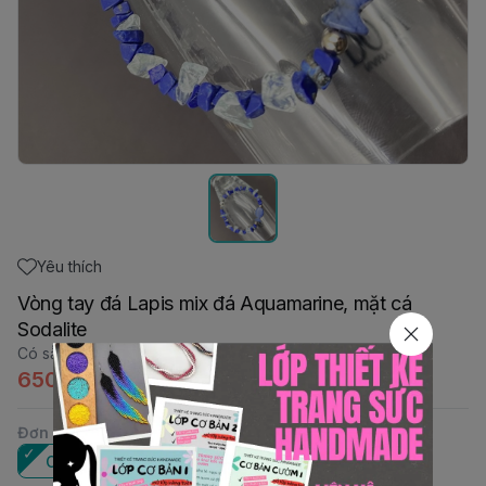
Yêu thích
Vòng tay đá Lapis mix đá Aquamarine, mặt cá
Sodalite
Có sẵn
:
1
650.000đ
Đơn vị
:
Cái