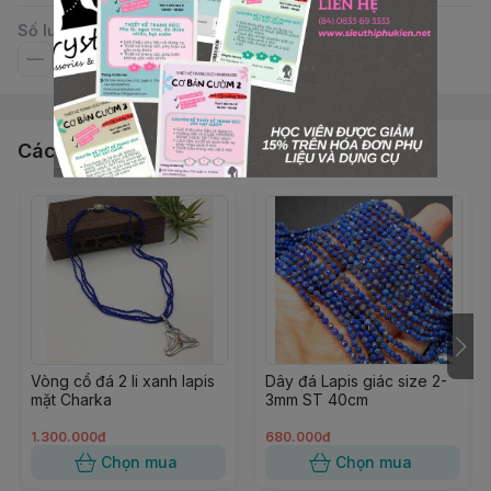
Số lượng
Các sản phẩm, dịch vụ khác
Vòng cổ đá 2 li xanh lapis
Dây đá Lapis giác size 2-
mặt Charka
3mm ST 40cm
1.300.000đ
680.000đ
Chọn mua
Chọn mua