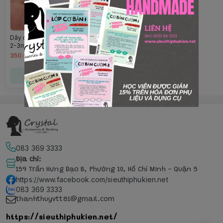
Dây đá lông công cắt giác size
2-3mm ST 40cm
350.000đ
Chọn mua
083 369 3333
Địa chỉ
:
159 Trần Hưng Đạo B, Phường 10, Hồ Chí Minh - Quận 5
https://www.facebook.com/sieuthiphukien.net
083 369 3333
thanhthuyvtt81@gmail.com
https://sieuthiphukien.net/