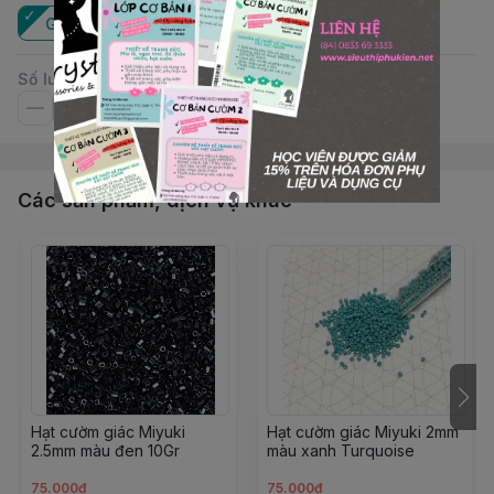
Gói
Số lượng
Các sản phẩm, dịch vụ khác
Hạt cườm giác Miyuki
Hạt cườm giác Miyuki 2mm
2.5mm màu đen 10Gr
màu xanh Turquoise
75.000đ
75.000đ