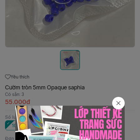
Yêu thích
Cườm tròn 5mm Opaque saphia
Có sẵn
:
3
55.000đ
Số lượng
:
10Gr
Đơn vị
: