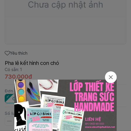
Yêu thích
Pha lê kết hình con chó
Có sẵn
:
1
730.000đ
Đơn vị
:
Cái
Số lượng