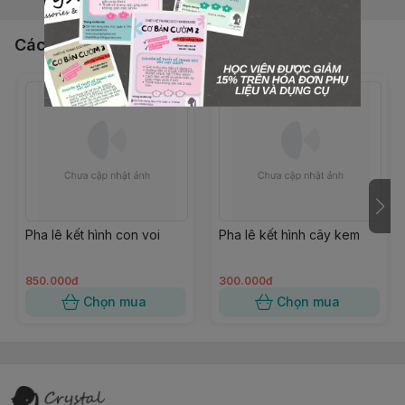
Các sản phẩm, dịch vụ khác
Pha lê kết hình con voi
Pha lê kết hình cây kem
850.000đ
300.000đ
Chọn mua
Chọn mua