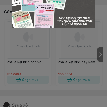
Các sản phẩm, dịch vụ khác
Pha lê kết hình con voi
Pha lê kết hình cây kem
850.000đ
300.000đ
Chọn mua
Chọn mua