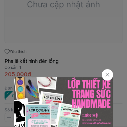
Yêu thích
Pha lê kết hình đèn lồng
Có sẵn
:
1
205.000đ
Đơn vị
:
Cái
Số lượng