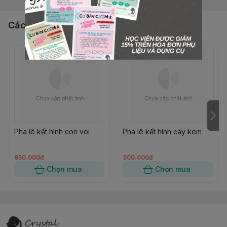
Các sản phẩm, dịch vụ khác
Pha lê kết hình con voi
Pha lê kết hình cây kem
850.000đ
300.000đ
Chọn mua
Chọn mua