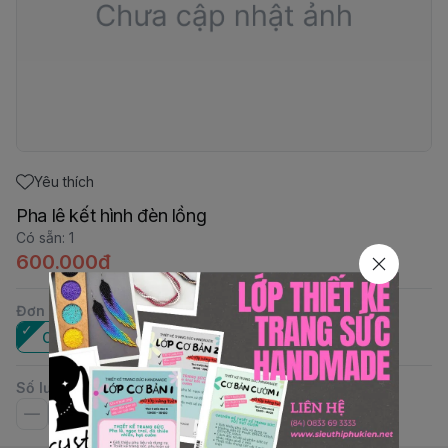
Yêu thích
Pha lê kết hình đèn lồng
Có sẵn
:
1
600.000đ
Đơn vị
:
Cái
Số lượng