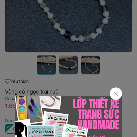
Yêu thích
Vòng cổ ngọc trai nuôi
Có sẵn
:
1
1.650.000đ
Đơn vị
:
Cái