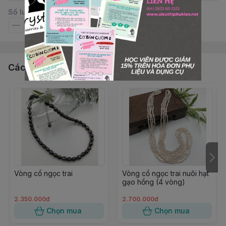
Số lượng
Các sản phẩm, dịch vụ khác
Vòng cổ ngọc trai
Vòng cổ ngọc trai nuôi hạt
gạo hồng (4 vòng)
2.350.000đ
2.700.000đ
Chọn mua
Chọn mua