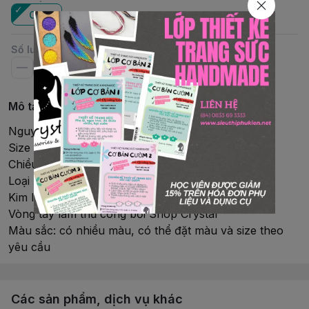
Cái
Số lượng
Mô tả chi tiết
Nguyên phụ liệu: pha lê Swarovski
Size hạt: 6mm
Chiều dài: 15 – 16cm
Loại hàng: vòng tay, có khóa
Kim loại: khóa và tăng dây Rhodium từ Nhật
Vòng tay làm thủ công bởi Shop Crystal
Màu sắc: có nhiều màu, có thể đặt màu và size theo
yêu cầu
Các sản phẩm, dịch vụ khác