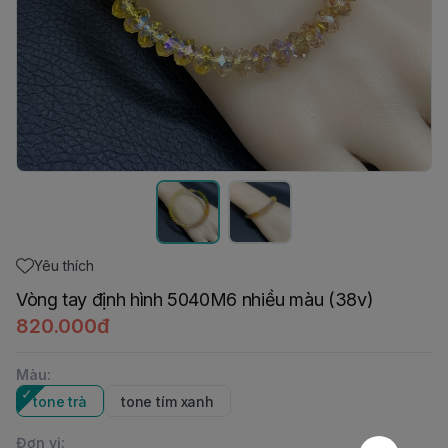
Yêu thích
Vòng tay định hình 5040M6 nhiều màu (38v)
820.000đ
Màu
:
tone trà
tone tím xanh
Đơn vị
: