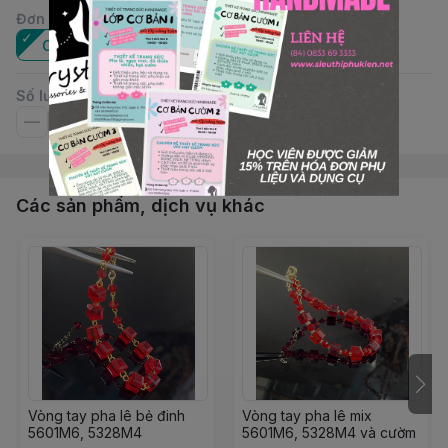
Đơn vị
:
Cái
Số lượng
Các sản phẩm, dịch vụ khác
Vòng tay pha lê bẻ đinh
Vòng tay pha lê mix
5601M6, 5328M4
5601M6, 5328M4 và cườm