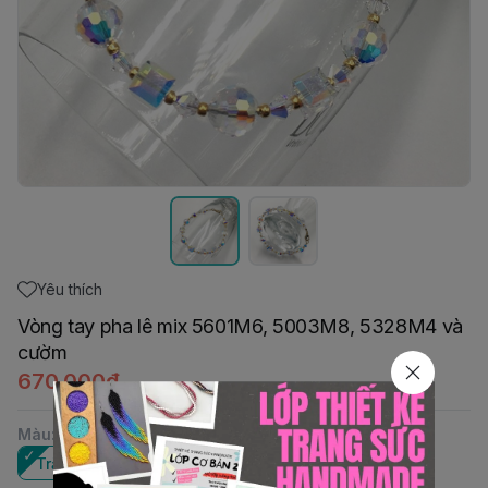
Yêu thích
Vòng tay pha lê mix 5601M6, 5003M8, 5328M4 và
cườm
670.000đ
Màu
:
Trắng AB