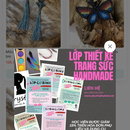
Móc khóa macrame mix đá trái
Móc khóa macrame hình con
tim
bướm
135.000đ
135.000đ
Chọn mua
Chọn mua