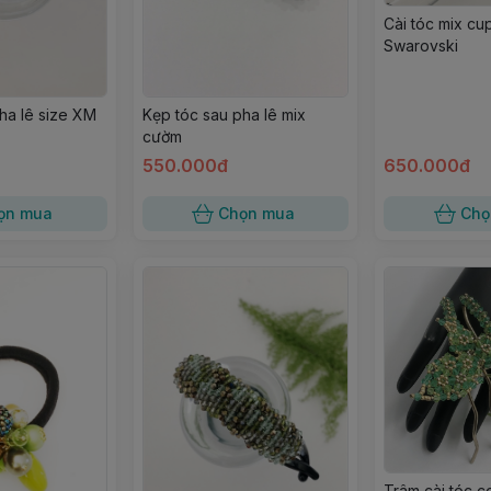
Cài tóc mix cu
Swarovski
ha lê size XM
Kẹp tóc sau pha lê mix
cườm
550.000đ
650.000đ
ọn mua
Chọn mua
Chọ
Trâm cài tóc 