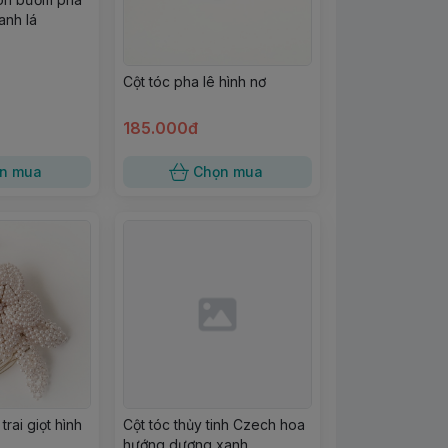
anh lá
Cột tóc pha lê hình nơ
185.000đ
n mua
Chọn mua
rai giọt hình
Cột tóc thủy tinh Czech hoa
hướng dương xanh