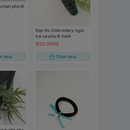
pchain pha lê
Kẹp tóc Embroidery ngọc
trai và pha lê Xanh
850.000đ
n mua
Chọn mua
con bướm pha