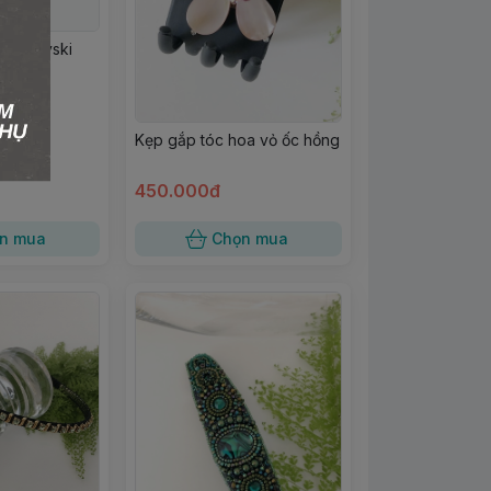
 Swarovski
nh xám
Kẹp gắp tóc hoa vỏ ốc hồng
450.000đ
n mua
Chọn mua