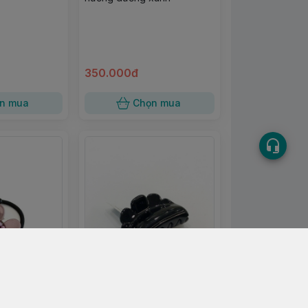
350.000đ
n mua
Chọn mua