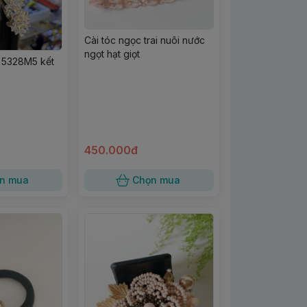
Cài tóc ngọc trai nuôi nước
ngọt hạt giọt
ê 5328M5 kết
450.000đ
n mua
Chọn mua