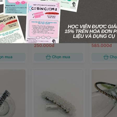
Cột tóc pha lê mix ngọc trai
Cột tóc pha lê
con sâu 3li xa
ha lê size L
250.000đ
585.000đ
ọn mua
Chọn mua
Chọ