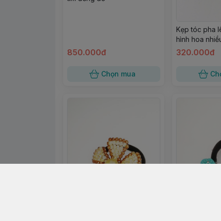
Kẹp tóc pha l
hình hoa nhiề
850.000đ
320.000đ
Chọn mua
Ch