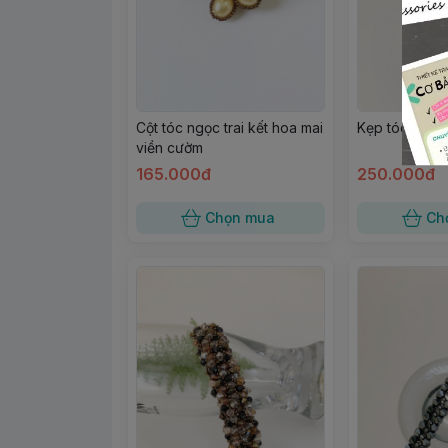
Cột tóc ngọc trai kết hoa mai
Kẹp tóc mái p
viền cườm
165.000đ
250.000đ
Chọn mua
Ch