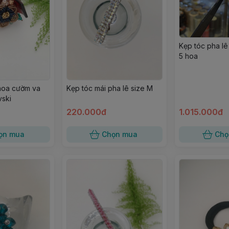
Kẹp tóc pha l
5 hoa
hoa cườm va
Kẹp tóc mái pha lê size M
vski
220.000đ
1.015.000đ
ọn mua
Chọn mua
Chọ