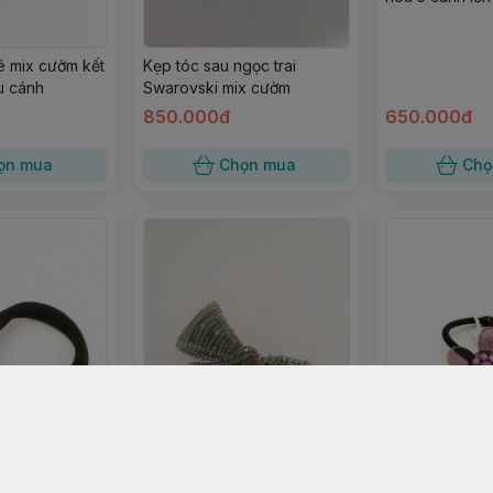
ê mix cườm kết
Kẹp tóc sau ngọc trai
u cánh
Swarovski mix cườm
850.000đ
650.000đ
ọn mua
Chọn mua
Chọ