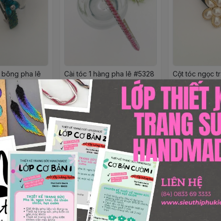
 bông pha lê
Cài tóc 1 hàng pha lê #5328
Cột tóc ngọc tr
hồng rose
cánh viền cườ
380.000đ
165.000đ
ọn mua
Chọn mua
Chọ