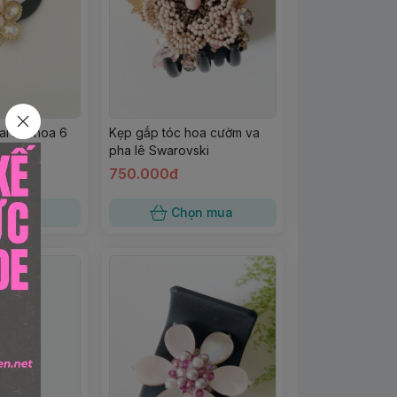
ai kết hoa 6
Kẹp gắp tóc hoa cườm va
m
pha lê Swarovski
750.000đ
n mua
Chọn mua