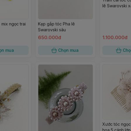
lê Swarovski x
 mix ngọc trai
Kẹp gắp tóc Pha lê
Swarovski sâu
650.000đ
1.100.000đ
ọn mua
Chọn mua
Chọ
Xước tóc ngọc t
hoa 5 cánh lớn