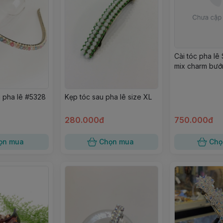
Cài tóc pha lê
mix charm bư
g pha lê #5328
Kẹp tóc sau pha lê size XL
280.000đ
750.000đ
ọn mua
Chọn mua
Chọ