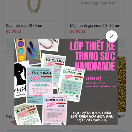
Kẹp mặt dây 19x6mm
Mặt thánh giá inox 60x35mm
65.000đ
50.000đ
Chọn mua
Chọn mua
Kẹp dây da màu silver 6mm
Cườm Metal đồng mạ vàng 3mm
15.000đ
3.000đ