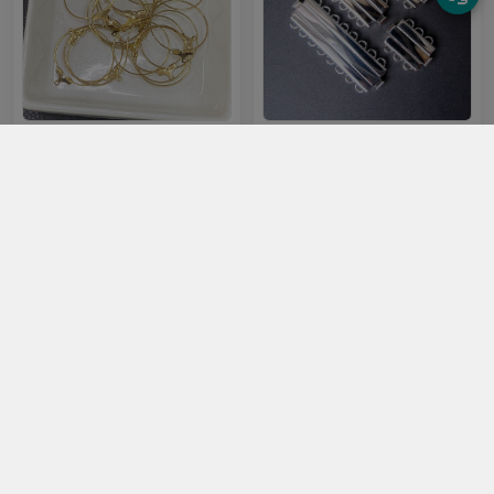
Chuôi bông tai tròn 30mm màu
Khóa Box dẹp 5 khoen loại xi
vàng đồng
20.000đ
45.000đ
Chọn mua
Chọn mua
Vòng tay gắn BeCharm 4 17.5cm
Xích tăng đơ vòng cổ - vòng tay