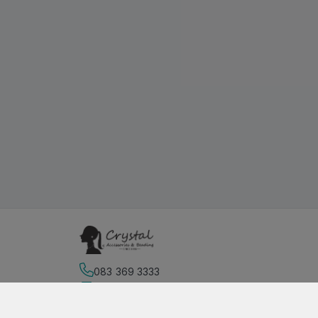
083 369 3333
Địa chỉ
:
159 Trần Hưng Đạo B, Phường 10, Hồ Ch
https://www.facebook.com/sieuthiphukien.net