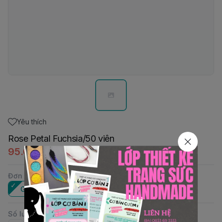
Yêu thích
Rose Petal Fuchsia/50 viên
95.000đ
Đơn vị
:
Gói
Số lượng