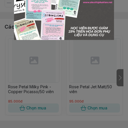
Các sản phẩm, dịch vụ khác
Rose Petal Milky Pink -
Rose Petal Jet Matt/50
Copper Picasso/50 viên
viên
85.000đ
95.000đ
Chọn mua
Chọn mua