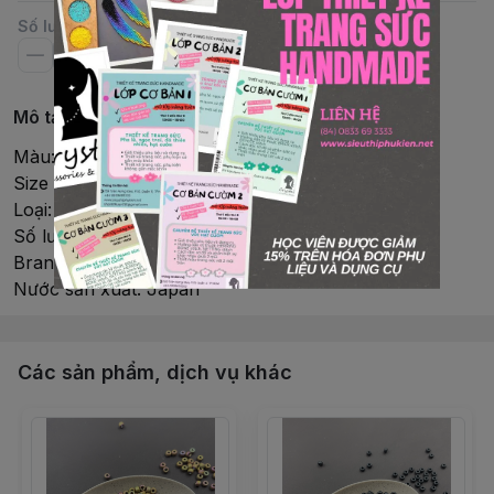
Số lượng
Mô tả chi tiết
Màu: Metallic Iiris Gunmetal
Size : 8/0 (3mm)
Loại: Tròn
Số lượng/ống: 10gr/Ống (~390 viên )
Brand: Miyuki
Nước sản xuất: Japan
Các sản phẩm, dịch vụ khác