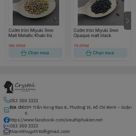
Cườm tròn Miyuki 3mm
Cườm tròn Miyuki 3mm
Matt Metallic Khaki Iris
Opaque matt black
195.000đ
75.000đ
Chọn mua
Chọn mua
083 369 3333
Địa chỉ
:
159 Trần Hưng Đạo B, Phường 10, Hồ Chí Minh - Quận
5
https://www.facebook.com/sieuthiphukien.net
083 369 3333
thanhthuyvtt81@gmail.com