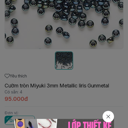
Yêu thích
Cườm tròn Miyuki 3mm Metallic Iiris Gunmetal
Có sẵn
:
4
95.000đ
Đơn vị
:
Gói 10gam