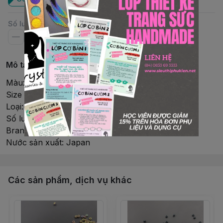
Số lượng
Mô tả chi tiết
Màu: Opaque Metallic Iris Dark Plum
Size : 8/0 (3mm)
Loại: Tròn
Số lượng/ống: 10gr/Ống (~390 viên )
Brand: Miyuki
Nước sản xuất: Japan
Các sản phẩm, dịch vụ khác