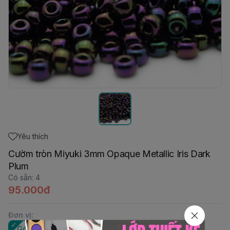
Yêu thích
Cườm tròn Miyuki 3mm Opaque Metallic Iris Dark
Plum
Có sẵn
:
4
95.000đ
Đơn vị
:
Gói 10gam