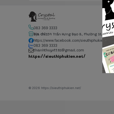
083 369 3333
Địa chỉ
:
159 Trần Hưng Đạo B, Phường 10, Hồ Ch
https://www.facebook.com/sieuthiphukien.net
083 369 3333
thanhthuyvtt81@gmail.com
https://sieuthiphukien.net/
© 2026
https://sieuthiphukien.net/