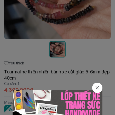
Yêu thích
Tourmaline thiên nhiên bánh xe cắt giác 5-6mm đẹp
40cm
Có sẵn
:
1
4.300.000đ
Màu
:
Đủ màu