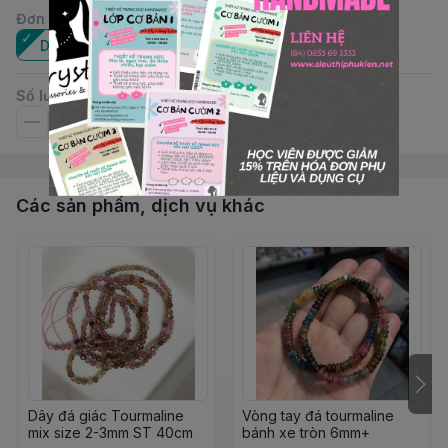
Đơn vị
:
Dây
Số lượng
Các sản phẩm, dịch vụ khác
Dây đá giác Tourmaline
Vòng tay đá tourmaline
mix size 2-3mm ST 40cm
bánh xe tròn 6mm+