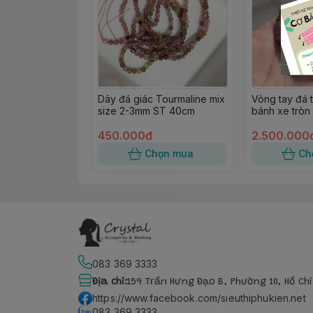
Dây đá giác Tourmaline mix
Vòng tay đá 
size 2-3mm ST 40cm
bánh xe trò
450.000đ
2.500.000
Chọn mua
Ch
083 369 3333
Địa chỉ
:
159 Trần Hưng Đạo B, Phường 10, Hồ Ch
https://www.facebook.com/sieuthiphukien.net
083 369 3333