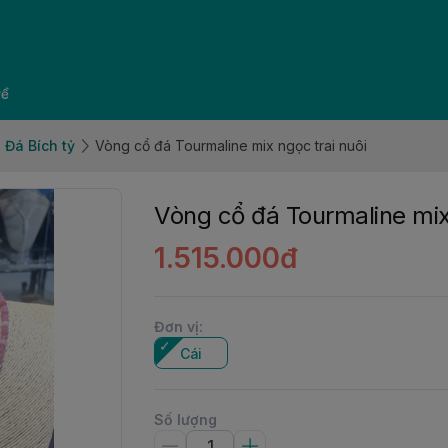
về
 Đá Bích tỷ
Vòng cổ đá Tourmaline mix ngọc trai nuôi
Vòng cổ đá Tourmaline mix 
1.515.000đ
Đơn vị
:
Cái
Số lượng