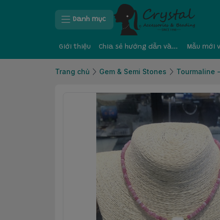
Danh mục
Giới thiệu
Chia sẻ hướng dẫn và kinh nghiệm
Mẫu mới 
Trang chủ
Gem & Semi Stones
Tourmaline -