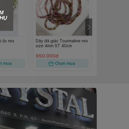
ỏ ốc mix
Dây đá giác Tourmaline mix
Dây tourmaline
size 4mm ST 40cm
40cm
950.000đ
1.600.000đ
n mua
Chọn mua
Chọn