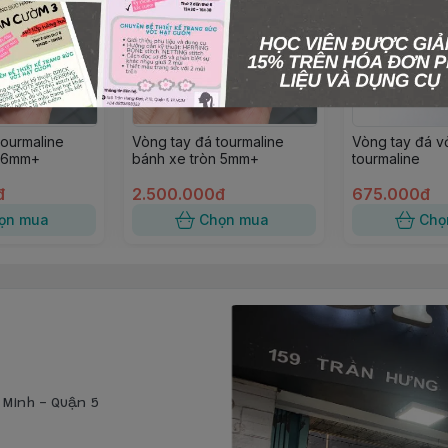
tourmaline
Vòng tay đá tourmaline
Vòng tay đá v
n 6mm+
bánh xe tròn 5mm+
tourmaline
đ
2.500.000đ
675.000đ
ọn mua
Chọn mua
Chọ
í Minh - Quận 5