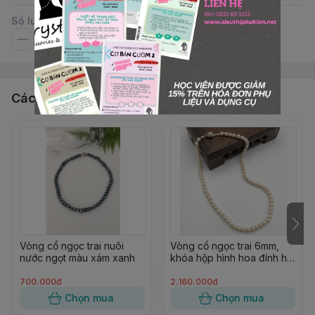
Số lượng
Các sản phẩm, dịch vụ khác
Vòng cổ ngọc trai nuôi
Vòng cổ ngọc trai 6mm,
nước ngọt màu xám xanh
khóa hộp hình hoa đính hạt
trai
700.000đ
2.160.000đ
Chọn mua
Chọn mua