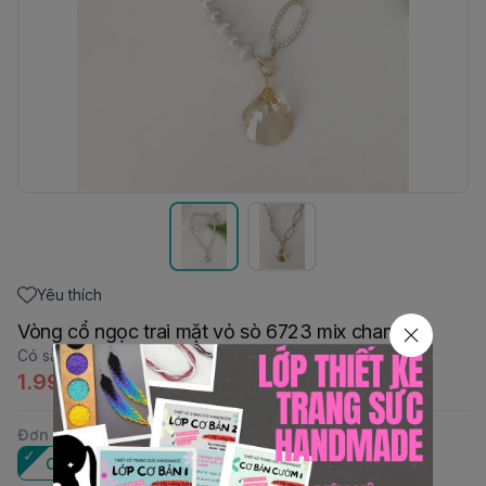
Yêu thích
Vòng cổ ngọc trai mặt vỏ sò 6723 mix charm
Có sẵn
:
1
1.990.000đ
Đơn vị
:
Cái