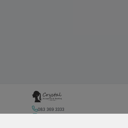
083 369 3333
Địa chỉ
:
159 Trần Hưng Đạo B, Phường 10, Hồ Ch
https://www.facebook.com/sieuthiphukien.net