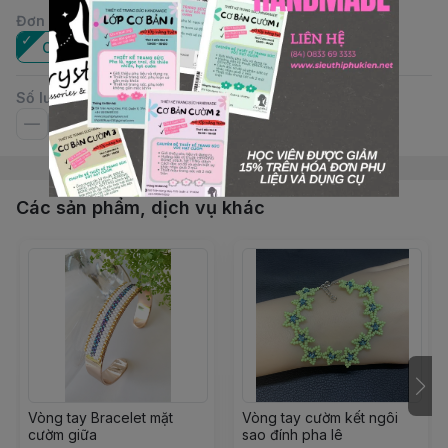
Đơn vị
:
Cái
Số lượng
Các sản phẩm, dịch vụ khác
Vòng tay Bracelet mặt
Vòng tay cườm kết ngôi
cườm giữa
sao đính pha lê