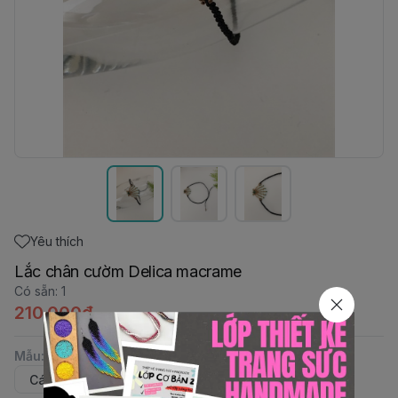
Yêu thích
Lắc chân cườm Delica macrame
Có sẵn
:
1
210.000đ
Mẫu
:
Cá heo
Sao biển
Tôm hùm
Sò xanh