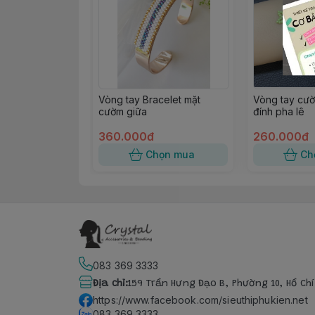
Vòng tay Bracelet mặt
Vòng tay cườ
cườm giữa
đính pha lê
360.000đ
260.000đ
Chọn mua
Ch
083 369 3333
Địa chỉ
:
159 Trần Hưng Đạo B, Phường 10, Hồ Ch
https://www.facebook.com/sieuthiphukien.net
083 369 3333