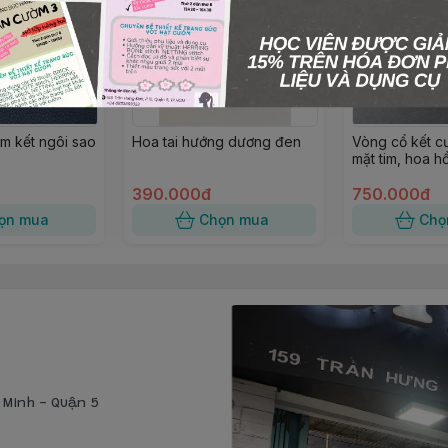
m kết ngôi sao
Hoa tai hướng dương đen
Vòng cổ kết 
mặt tim, hoa h
lê Swa
390.000đ
750.000đ
ọn mua
Chọn mua
Chọ
í Minh - Quận 5