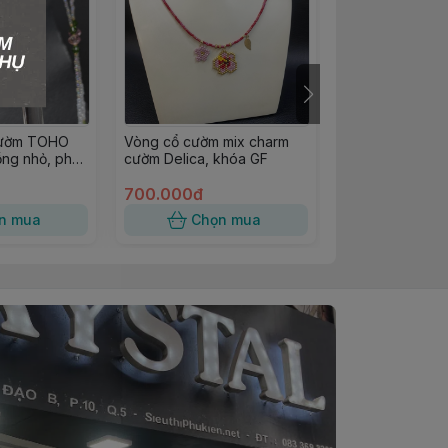
cườm TOHO
Vòng cổ cườm mix charm
Hoa tai cườm kế
ồng nhỏ, pha
cườm Delica, khóa GF
nguyệt
700.000đ
250.000đ
n mua
Chọn mua
Chọn