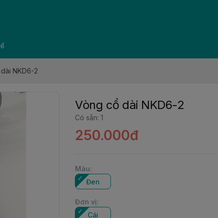
về
 dài NKD6-2
Vòng cổ dài NKD6-2
Có sẵn
:
1
250.000đ
Màu
:
Đen
Đơn vị
:
Cái