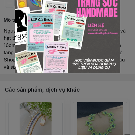
Mô tả chi tiết
Nguyên phụ liệu: pha lê Swarovski®, cườm Czech và
hạt thủy tinhSize hạt: 3mm, 4mmChiều dài: 15 –
16cmLoại hàng: vòng tay, có khóaKim loại: khóa và
tăng dây Rhodium từ NhậtVòng tay làm thủ công bởi
Shop CrystalMàu sắc: có nhiều màu, có thể đặt màu
và size theo yêu cầu
Các sản phẩm, dịch vụ khác