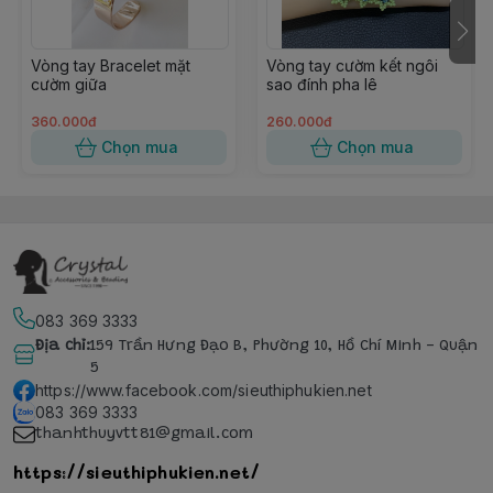
Vòng tay Bracelet mặt
Vòng tay cườm kết ngôi
cườm giữa
sao đính pha lê
360.000đ
260.000đ
Chọn mua
Chọn mua
083 369 3333
Địa chỉ
:
159 Trần Hưng Đạo B, Phường 10, Hồ Chí Minh - Quận
5
https://www.facebook.com/sieuthiphukien.net
083 369 3333
thanhthuyvtt81@gmail.com
https://sieuthiphukien.net/