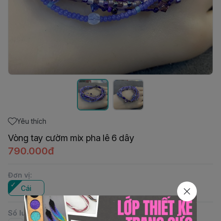
Yêu thích
Vòng tay cườm mix pha lê 6 dây
790.000đ
Đơn vị
:
Cái
Số lượng