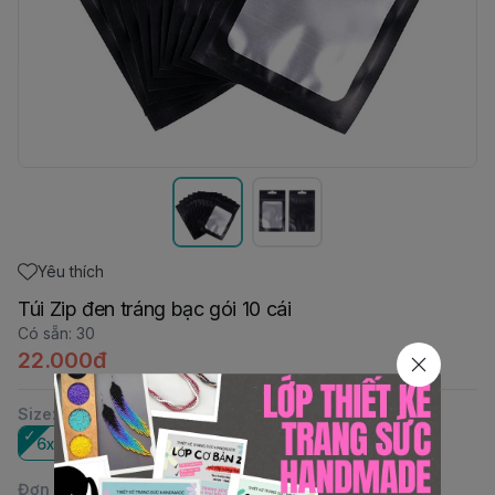
Yêu thích
Túi Zip đen tráng bạc gói 10 cái
Có sẵn
:
30
22.000đ
Size
:
6x10cm
7.5x12cm
9x16cm
Đơn vị
: