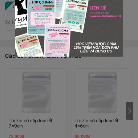
Gói
Số lượng
Các sản phẩm, dịch vụ khác
Túi Zip có nắp loại tốt
Túi Zip có nắp loại tốt
7x9cm
4x6cm
75.000đ
90.000đ