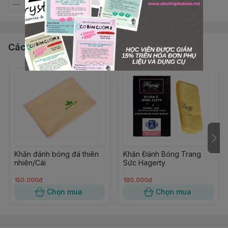
Các sản phẩm, dịch vụ khác
Khăn đánh bóng đá thiên
Khăn Đánh Bóng Trang
nhiên/Cái
Sức Hagerty
150.000đ
180.000đ
Chọn mua
Chọn mua