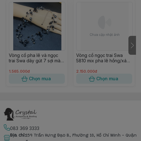
Vòng cổ pha lê và ngọc
Vòng cổ ngọc trai Swa
trai Swa dây gút 7 sợi màu
5810 mix pha lê hồng/xám,
đen 37cm
dạng bản
1.565.000đ
2.150.000đ
Chọn mua
Chọn mua
083 369 3333
Địa chỉ
:
159 Trần Hưng Đạo B, Phường 10, Hồ Chí Minh - Quận