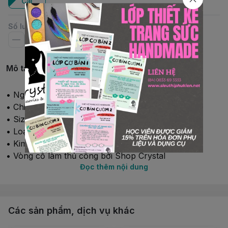
Cái
Số lượng
Mô tả chi tiết
• Nguyên phụ liệu:pha lê Swarovski®
• Chiều dài: 35-36cm
• Size hạt: pha lê 4mm, ngọc trai pha lê 6mm
• Loại: Vòng tay, có khóa
• Kim loại: Khóa và tăng dây rhodium từJapan
• Vòng cổ làm thủ công bởi Shop Crystal
Đọc thêm nội dung
•
Có nhiều màu, có thể đặt màu và size theo yêu cầu
Cách đo vòng cổ
Các sản phẩm, dịch vụ khác