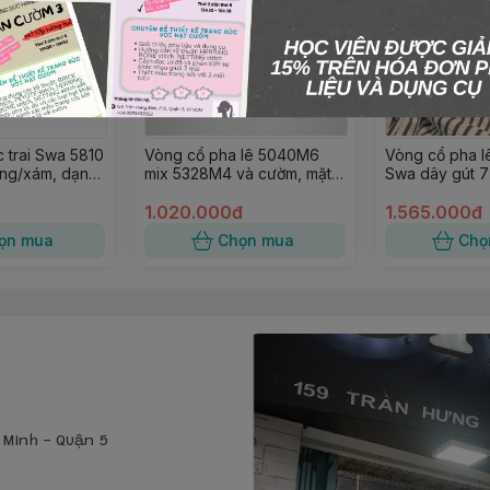
 trai Swa 5810
Vòng cổ pha lê 5040M6
Vòng cổ pha lê
ồng/xám, dạng
mix 5328M4 và cườm, mặt
Swa dây gút 7
6401M12
hồng 37cm
1.020.000đ
1.565.000đ
ọn mua
Chọn mua
Chọ
í Minh - Quận 5