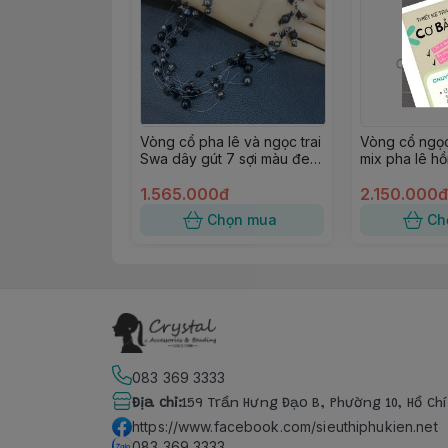
Vòng cổ pha lê và ngọc trai
Vòng cổ ngọc
Swa dây gút 7 sợi màu đen
mix pha lê h
37cm
bản
1.565.000đ
2.150.000đ
Chọn mua
Ch
083 369 3333
Địa chỉ
:
159 Trần Hưng Đạo B, Phường 10, Hồ Ch
https://www.facebook.com/sieuthiphukien.net
083 369 3333