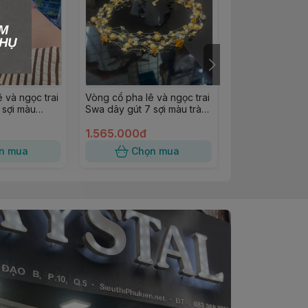
 và ngọc trai
Vòng cổ pha lê và ngọc trai
Vòng cổ pha lê
 sợi màu
Swa dây gút 7 sợi màu trà
bướm, mặt 492
37cm
1.565.000đ
1.750.000đ
n mua
Chọn mua
Chọn