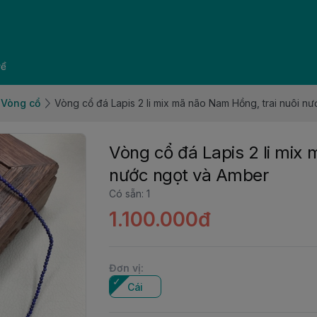
về
Vòng cổ
Vòng cổ đá Lapis 2 li mix mã não Nam Hồng, trai nuôi n
Vòng cổ đá Lapis 2 li mix 
nước ngọt và Amber
Có sẵn
:
1
1.100.000đ
Đơn vị
:
Cái