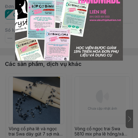
Đơn vị
:
Cái
Số lượng
Các sản phẩm, dịch vụ khác
Vòng cổ pha lê và ngọc
Vòng cổ ngọc trai Swa
trai Swa dây gút 7 sợi màu
5810 mix pha lê hồng/xám,