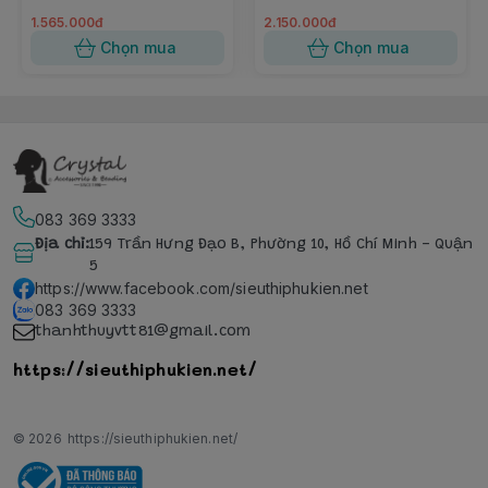
đen 37cm
dạng bản
1.565.000đ
2.150.000đ
Chọn mua
Chọn mua
083 369 3333
Địa chỉ
:
159 Trần Hưng Đạo B, Phường 10, Hồ Chí Minh - Quận
5
https://www.facebook.com/sieuthiphukien.net
083 369 3333
thanhthuyvtt81@gmail.com
https://sieuthiphukien.net/
© 2026
https://sieuthiphukien.net/