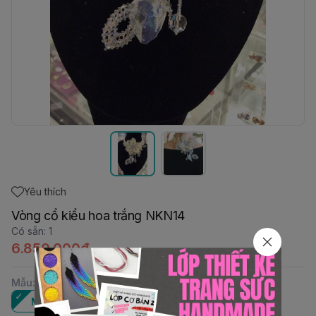
Yêu thích
Vòng cổ kiểu hoa trắng NKN14
Có sẵn
:
1
6.850.000đ
Mẫu
:
M1
M2