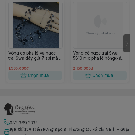
Vòng cổ pha lê và ngọc
Vòng cổ ngọc trai Swa
trai Swa dây gút 7 sợi màu
5810 mix pha lê hồng/xám,
đen 37cm
dạng bản
1.565.000đ
2.150.000đ
Chọn mua
Chọn mua
083 369 3333
Địa chỉ
:
159 Trần Hưng Đạo B, Phường 10, Hồ Chí Minh - Quận