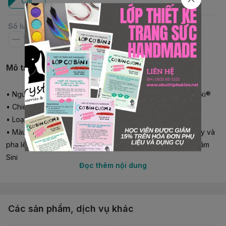
Cái
Số lượng
Mô tả chi tiết
• Nguyên phụ liệu: Ngọc trai, pha lê Crystals from Swarovski®
• Chiều dài: 46cm
• Loại: Vòng cổ size trung, có khóa
• Màu : Ngọc trai Swarovski #5810 size 10mm màu light grey và
pha lê Swarovski #5040 size 8mm, #5601 size 6mm màu xám
Sini
Đọc thêm nội dung
• Kim loại: Khóa và tăng dây rhodium từJapan
• Vòng cổ làm thủ công bởi Shop Crystal
•
Có nhiều màu, có thể đặt màu và size theo yêu cầu
Các sản phẩm, dịch vụ khác
Cách đo vòng cổ