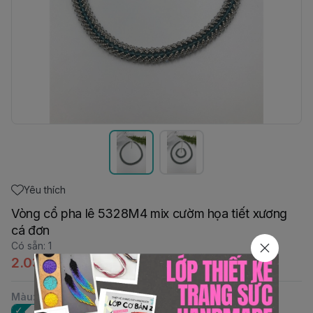
Yêu thích
Vòng cổ pha lê 5328M4 mix cườm họa tiết xương
cá đơn
Có sẵn
:
1
2.030.000đ
Màu
: