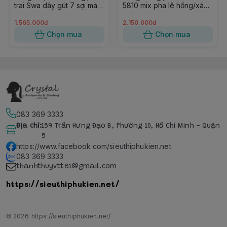
trai Swa dây gút 7 sợi màu
5810 mix pha lê hồng/xám,
đen 37cm
dạng bản
1.565.000đ
2.150.000đ
Chọn mua
Chọn mua
083 369 3333
Địa chỉ
:
159 Trần Hưng Đạo B, Phường 10, Hồ Chí Minh - Quận
5
https://www.facebook.com/sieuthiphukien.net
083 369 3333
thanhthuyvtt81@gmail.com
https://sieuthiphukien.net/
© 2026
https://sieuthiphukien.net/