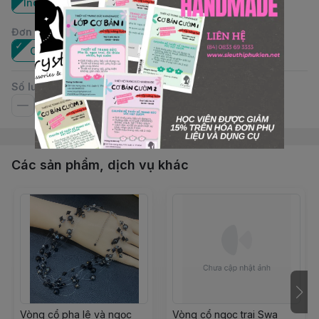
Indicolite (379)
Đơn vị
:
Cái
Số lượng
Các sản phẩm, dịch vụ khác
Vòng cổ pha lê và ngọc
Vòng cổ ngọc trai Swa