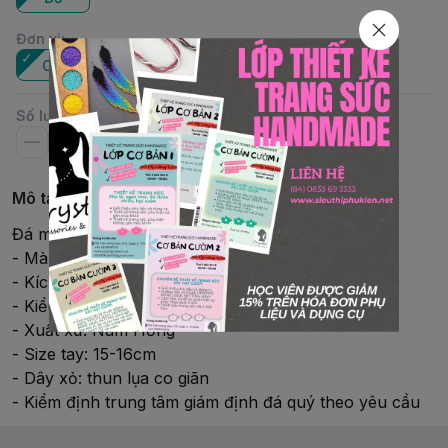
Đơn vị
:
Cái
Số lượng
Mô tả chi tiết
Đá mã não thiên nhiên - Agate
- Màu sắc: đỏ-charm bạc, cẩm thạch xanh
- Kích thước hạt: 7mm
- Kiểu dáng: lu
- Xuất xứ: Nam Hồng
- Size tay: 15-16cm
- Dây xỏ: thun lụa co giãn
- Kiểm định trung tâm giám định đá quý theo yêu cầu