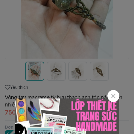
Yêu thích
Vòng tay macrame tỳ hưu thạch anh tóc nâu thiên
nhiên
750.000đ
Đơn vị
: