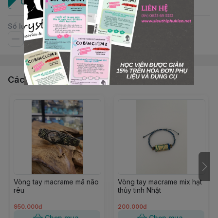
Cái
Số lượng
Các sản phẩm, dịch vụ khác
Vòng tay macrame mã não
Vòng tay macrame mix hạt
rêu
thủy tinh Nhật
950.000đ
200.000đ
Chọn mua
Chọn mua