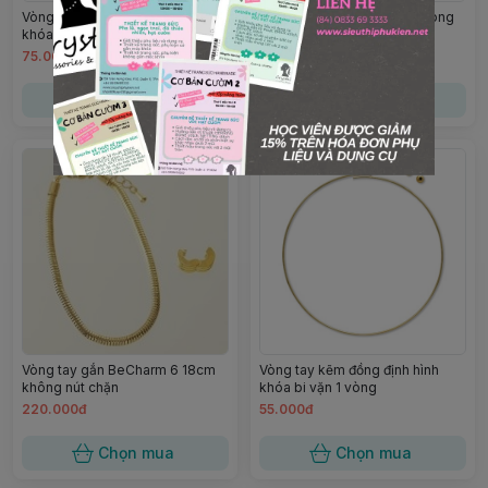
Vòng tay kẽm đồng định hình
Vòng tay kẽm memory 12 vòng
khóa bi vặn 3 vòng
0.6mm
75.000đ
85.000đ
Chọn mua
Chọn mua
Vòng tay gắn BeCharm 6 18cm
Vòng tay kẽm đồng định hình
không nút chặn
khóa bi vặn 1 vòng
220.000đ
55.000đ
Chọn mua
Chọn mua