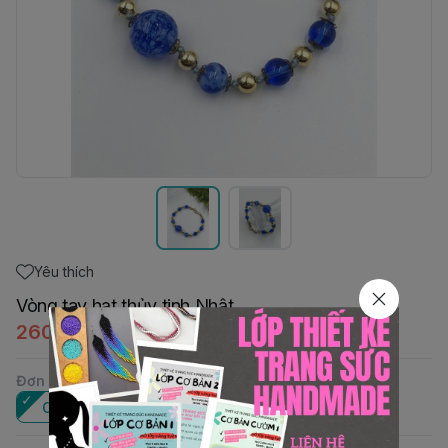
Yêu thích
Vòng tay hạt thủy tinh Nhật
260.000đ
Đơn vị
:
Cái