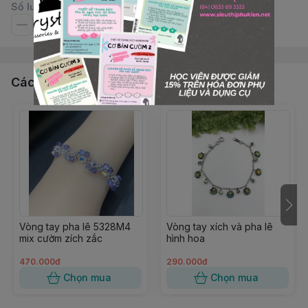
Số lượng
Các sản phẩm, dịch vụ khác
Vòng tay pha lê 5328M4
Vòng tay xích và pha lê
mix cườm zích zắc
hình hoa
470.000đ
290.000đ
Chọn mua
Chọn mua