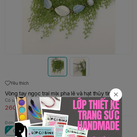
Yêu thích
Vòng tay ngọc trai mix pha lê và hạt thủy tinh
Có sẵn
:
1
260.000đ
Đơn vị
:
Cái