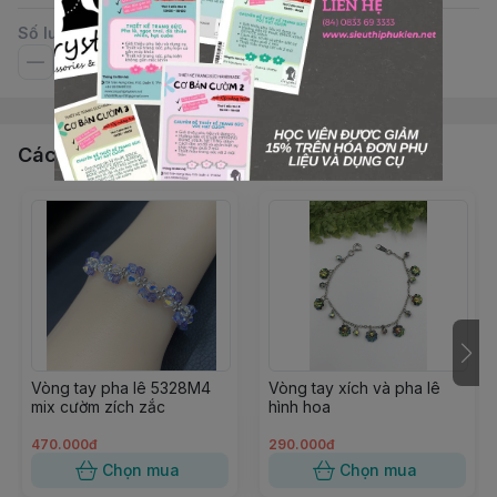
Số lượng
Các sản phẩm, dịch vụ khác
Vòng tay pha lê 5328M4
Vòng tay xích và pha lê
mix cườm zích zắc
hình hoa
470.000đ
290.000đ
Chọn mua
Chọn mua