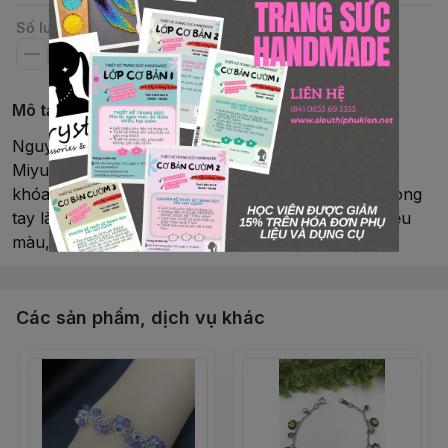
Số lượng
Mô tả chi tiết
Nguyên phụ liệu: pha lê Swarovski® và cườm
MiyukiChiều dài: 15 – 16cmLoại hàng: vòng tay, có
khóaKim loại: khóa và tăng dây Rhodium từ NhậtVòng
tay làm thủ công bởi Shop CrystalMàu sắc: có nhiều
màu, có thể đặt màu và size theo yêu cầu
Các sản phẩm, dịch vụ khác