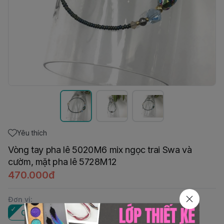
Yêu thích
Vòng tay pha lê 5020M6 mix ngọc trai Swa và
cườm, mặt pha lê 5728M12
470.000đ
Đơn vị
:
Cái