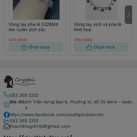
Vòng tay pha lê 5328M4
Vòng tay xích và pha lê
mix cườm zích zắc
hình hoa
470.000đ
290.000đ
Chọn mua
Chọn mua
083 369 3333
Địa chỉ
:
159 Trần Hưng Đạo B, Phường 10, Hồ Chí Minh - Quận
5
https://www.facebook.com/sieuthiphukien.net
083 369 3333
thanhthuyvtt81@gmail.com