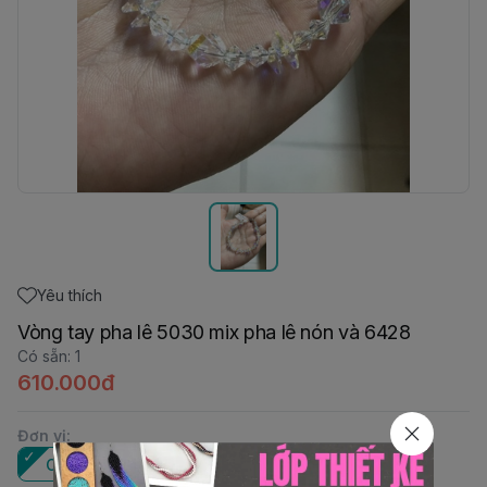
Yêu thích
Vòng tay pha lê 5030 mix pha lê nón và 6428
Có sẵn
:
1
610.000đ
Đơn vị
:
Cái