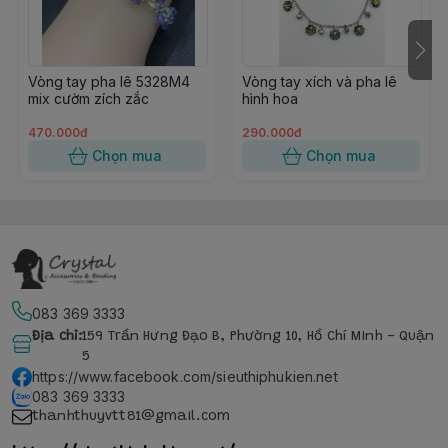
Vòng tay pha lê 5328M4
Vòng tay xích và pha lê
mix cườm zích zắc
hình hoa
470.000đ
290.000đ
Chọn mua
Chọn mua
083 369 3333
Địa chỉ
:
159 Trần Hưng Đạo B, Phường 10, Hồ Chí Minh - Quận
5
https://www.facebook.com/sieuthiphukien.net
083 369 3333
thanhthuyvtt81@gmail.com