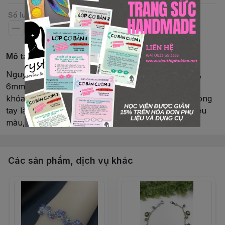
Số lượng
Mô tả chi tiết
Nguyên phụ liệu: pha lê Swarovski®Size hạt: 4mm,
6mmChiều dài: 15 – 16cmLoại hàng: vòng tay, có
khóaKim loại: khóa và tăng dây Rhodium từ NhậtVòng
tay làm thủ công bởi Shop CrystalMàu sắc: có nhiều
màu, có thể đặt màu và size theo yêu cầu
Các sản phẩm, dịch vụ khác