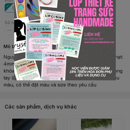
Đơn vị
:
Cái
Số lượng
Mô tả chi tiết
Nguyên phụ liệu: pha lê Swarovski® và cườmSize hạt:
4mmChiều dài: 15 – 16cmLoại hàng: vòng tay, có
khóaKim loại: khóa và tăng dây Rhodium từ NhậtVòng
tay làm thủ công bởi Shop CrystalMàu sắc: có nhiều
màu, có thể đặt màu và size theo yêu cầu
Các sản phẩm, dịch vụ khác