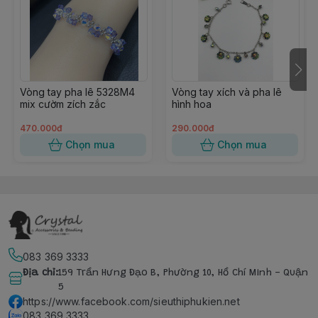
Vòng tay pha lê 5328M4
Vòng tay xích và pha lê
mix cườm zích zắc
hình hoa
470.000đ
290.000đ
Chọn mua
Chọn mua
083 369 3333
Địa chỉ
:
159 Trần Hưng Đạo B, Phường 10, Hồ Chí Minh - Quận
5
https://www.facebook.com/sieuthiphukien.net
083 369 3333