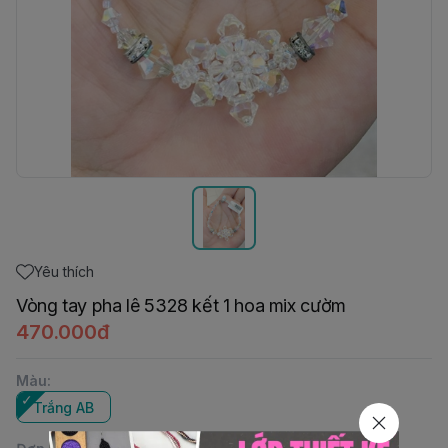
Yêu thích
Vòng tay pha lê 5328 kết 1 hoa mix cườm
470.000đ
Màu
:
Trắng AB