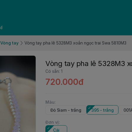
về
Vòng tay
Vòng tay pha lê 5328M3 xoắn ngọc trai Swa 5810M3
Vòng tay pha lê 5328M3 x
Có sẵn
:
1
720.000đ
Màu
:
Đỏ Siam - trắng
395 - trắng
001A
Đơn vị
:
Cái