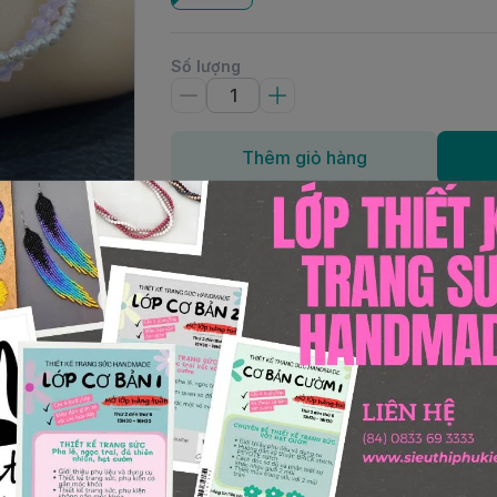
Số lượng
Thêm giỏ hàng
rovski®Size hạt: 3mmChiều dài: 15 – 16cmLoại hàng: vòng t
i Shop CrystalMàu sắc: có nhiều màu, có thể đặt màu và 