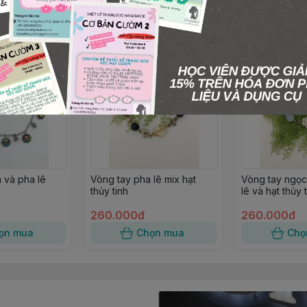
 và pha lê
Vòng tay pha lê mix hạt
Vòng tay ngọc 
thủy tinh
lê và hạt thủy 
260.000đ
260.000đ
ọn mua
Chọn mua
Chọ