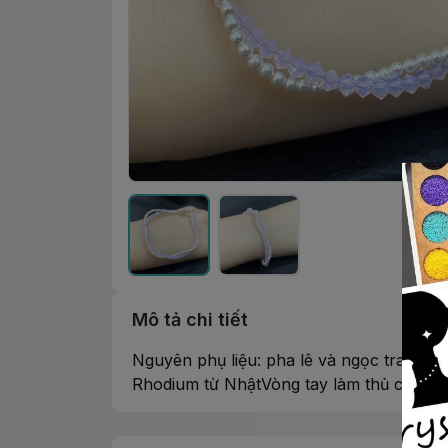
Mô tả chi tiết
Nguyên phụ liệu: pha lê và ngọc trai Swa
Rhodium từ NhậtVòng tay làm thủ công bở