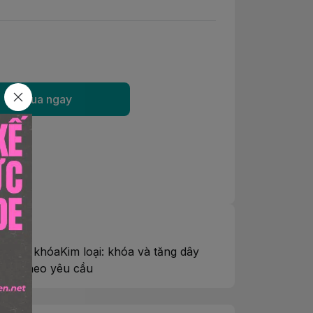
Mua ngay
ay, có khóaKim loại: khóa và tăng dây
size theo yêu cầu