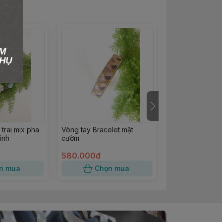
trai mix pha
Vòng tay Bracelet mặt
Vòng tay pha l
tinh
cườm
trai Swarovski c
580.000đ
1.160.000đ
n mua
Chọn mua
Chọn