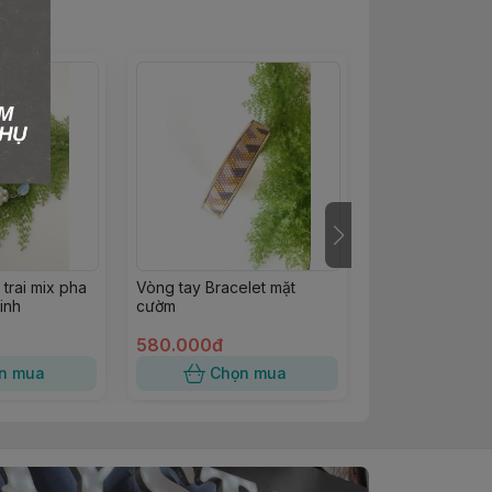
trai mix pha
Vòng tay Bracelet mặt
Vòng tay pha l
tinh
cườm
trai Swarovski c
580.000đ
1.160.000đ
n mua
Chọn mua
Chọn