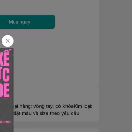
Mua ngay
6cmLoại hàng: vòng tay, có khóaKim loại:
ó thể đặt màu và size theo yêu cầu