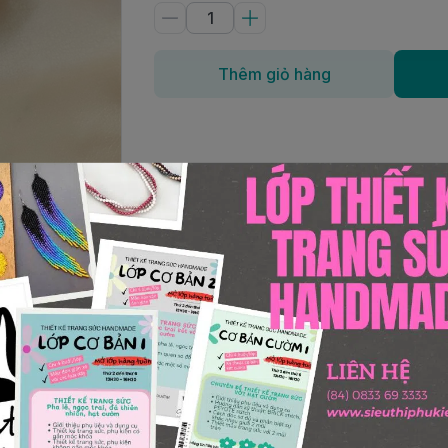
Thêm giỏ hàng
ovski và cườm MiyukiSize hạt: 4mm và 6mmChiều dài: 15 – 1
y làm thủ công bởi Shop CrystalMàu sắc: có nhiều màu, c