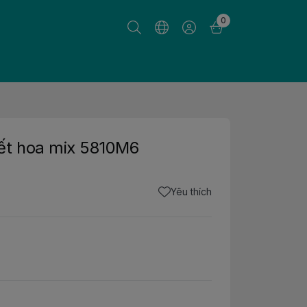
0
ết hoa mix 5810M6
Yêu thích