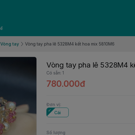
về
Vòng tay
Vòng tay pha lê 5328M4 kết hoa mix 5810M6
Vòng tay pha lê 5328M4 k
Có sẵn
:
1
780.000đ
Đơn vị
:
Cái
Số lượng