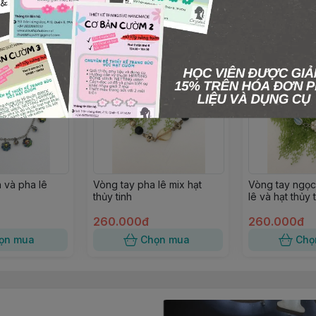
 và pha lê
Vòng tay pha lê mix hạt
Vòng tay ngọc 
thủy tinh
lê và hạt thủy 
260.000đ
260.000đ
ọn mua
Chọn mua
Chọ