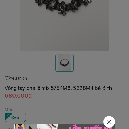
Yêu thích
Vòng tay pha lê mix 5754M8, 5328M4 bẻ đinh
680.000đ
Màu
:
Đen