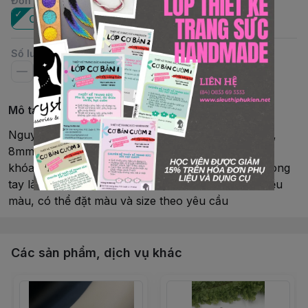
Đơn vị
:
Cái
Số lượng
Mô tả chi tiết
Nguyên phụ liệu: pha lê Swarovski®Size hạt: 4mm,
8mmChiều dài: 15 – 16cmLoại hàng: vòng tay, có
khóaKim loại: khóa và tăng dây Rhodium từ NhậtVòng
tay làm thủ công bởi Shop CrystalMàu sắc: có nhiều
màu, có thể đặt màu và size theo yêu cầu
Các sản phẩm, dịch vụ khác