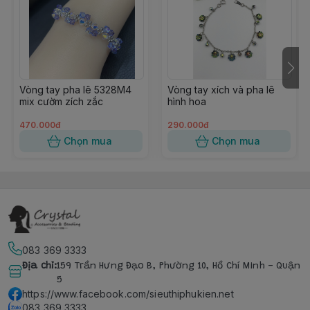
Vòng tay pha lê 5328M4
Vòng tay xích và pha lê
mix cườm zích zắc
hình hoa
470.000đ
290.000đ
Chọn mua
Chọn mua
083 369 3333
Địa chỉ
:
159 Trần Hưng Đạo B, Phường 10, Hồ Chí Minh - Quận
5
https://www.facebook.com/sieuthiphukien.net
083 369 3333