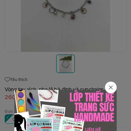
Yêu thích
Vòng tay xích, pha lê bẻ đinh và cupchains
260.000đ
Đơn vị
:
Cái