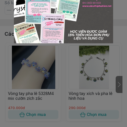
Số lượng
Các sản phẩm, dịch vụ khác
Vòng tay pha lê 5328M4
Vòng tay xích và pha lê
mix cườm zích zắc
hình hoa
470.000đ
290.000đ
Chọn mua
Chọn mua