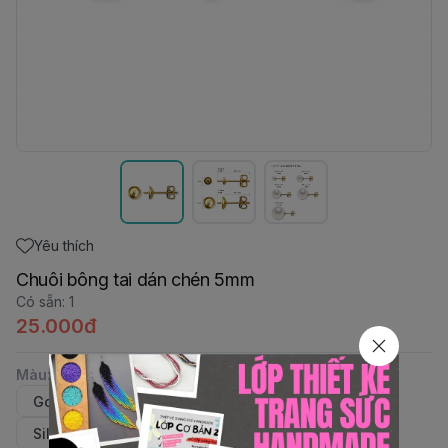
Yêu thích
Chuôi bông tai dán chén 5mm
Có sẵn
:
1
25.000đ
Màu
:
Gold-3mm
Silver-3mm
Gold-5mm
Silver-5mm