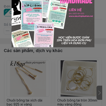
Đơn vị
:
Cặp
Số lượng
Các sản phẩm, dịch vụ khác
Chuôi bông tai xích dài
Chuôi bông tai tròn 30mm
bạc 925 xi vàng
màu vàng đồng