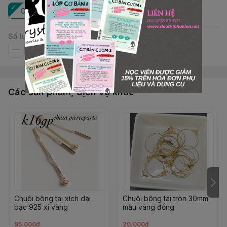
Cặp
Số lượng
Các sản phẩm, dịch vụ khác
Chuôi bông tai xích dài
Chuôi bông tai tròn 30mm
bạc 925 xi vàng
màu vàng đồng
95.000đ
20.000đ