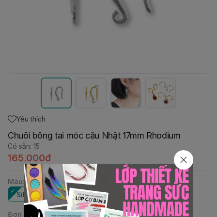
Yêu thích
Chuôi bông tai móc câu Nhật 17mm Rhodium
Có sẵn
:
15
165.000đ
Màu
:
Silver
Gold
Đơn vị
: