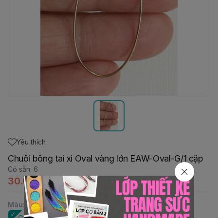
Yêu thích
Chuôi bông tai xi Oval vàng lớn EAW-Oval-G/1 cặp
Có sẵn
:
6
30.000đ
Màu
:
Gold
Silver