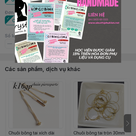
Đơn vị
:
Cặp
Số lượng
Các sản phẩm, dịch vụ khác
Chuôi bông tai xích dài
Chuôi bông tai tròn 30mm